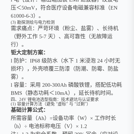
压＜50mV，符合医疗设备电磁兼容标准（EN
61000-6-3）。
(3) 勘探测绘与电力检测
需求痛点：严苛环境（粉尘、盐雾）、长待机
（野外工作 5-7 天）、高可靠性（无故障运
行）。
钜大定制方案：
l 防护：IP68 级防水（水下 1 米浸泡 24 小时无
损坏），外壳喷覆三防漆（防潮、防霉、防盐
雾）。
l 容量：采用 200-300Ah 磷酸铁锂，搭配低功耗
BMS（静态功耗＜10mA），延长待机时间。
四、24V 锂电池选型指南：技术避坑与认证要求
(1) 容量计算方法（避免 “虚标” 与 “过剩”）
基础计算公式：
所需容量（Ah）=设备功率（W）× 工作时长
（h）÷ 电池标称电压（V）× 1.2