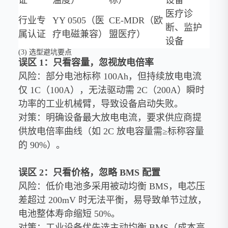
医疗诊
行业专
YY 0505（医
CE-MDR（欧
断、监护
属认证
疗电磁兼容）
盟医疗）
设备
(3) 选型避坑要点
误区 1：只看容量，忽视放电倍率
风险：部分电池标称 100Ah，但持续放电电流
仅 1C（100A），无法驱动需 2C（200A）瞬时
功率的工业机械臂，导致设备启动失败。
对策：明确设备最大放电电流，要求供应商提
供放电倍率曲线（如 2C 放电容量需≥标称容量
的 90%）。
误区 2：只看价格，忽略 BMS 配置
风险：低价电池多采用被动均衡 BMS，电芯压
差超过 200mV 时无法平衡，易导致单节过放，
电池整体寿命缩短 50%。
对策：工业设备优先选主动均衡 BMS（成本高