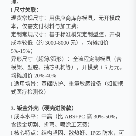
理。
l 尺寸关联：
现货常规尺寸：用供应商库存模具，无开模成
本，仅需支付材料与加工费；
定制常规尺寸：基于标准模架定制型腔，开模
成本较低（约 3000-8000 元），均摊加价
5%-15%；
异形尺寸（超薄/弧形）：全流程定制模具（含
模架、型腔、抽芯机构等），开模费 1-5 万元，
均摊加价 20%-40%
l 适用场景：基础防护、重量敏感设备（如便携
式医疗检测仪）
3. 钣金外壳（硬壳进阶款）
l 成本水平：中高（比 ABS+PC 高 30%-50%，
含钣金切割、折弯、喷涂工艺费）
l 核心特点：结构坚固、散热好、IP65 防水，可