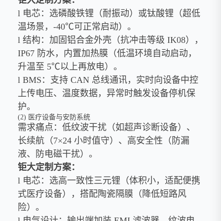
l 电芯：选磷酸铁锂（耐振动）或钛酸锂（超低
温场景，-40℃可正常启动）。
l 结构：加固铝合金外壳（抗冲击等级 IK08），
IP67 防水，内置加热膜（低温环境自动启动，
升温至 5℃以上再放电）。
l BMS：支持 CAN 总线通讯，实时向设备中控
上传电压、温度数据，异常时触发设备停机保
护。
(2) 医疗设备与安防系统
需求痛点：低纹波干扰（如超声诊断设备）、
长续航（7×24 小时值守）、高安全性（防漏
液、防电磁干扰）。
钜大定制方案：
l 电芯：选高一致性三元锂（体积小，适配便携
式医疗设备），搭配陶瓷隔膜（降低短路风
险）。
l 电气设计：输出端加装 EMI 滤波器，纹波电