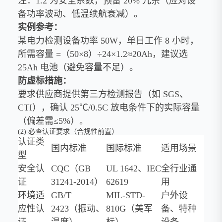
注：1.2 为安全系数，预留 20% 冗余（应对设
备功率波动、低温续航衰减）。
实例参考：
某电力检测设备功率 50W，单日工作 8 小时，
所需容量 =（50×8）÷24×1.2≈20Ah，建议选
25Ah 电池（避免容量不足）。
防虚标措施：
要求供应商提供第三方检测报告（如 SGS、
CTI），确认 25℃/0.5C 放电条件下的实际容量
（偏差需≤5%）。
(2) 必查认证要求（合规性前置）
认证类
国内标准
国际标准
适用场景
型
安全认
CQC（GB
UL 1642、IEC
全行业通
证
31241-2014）
62619
用
环境适
GB/T
MIL-STD-
户外设
应性认
2423（振动、
810G（美军
备、特种
证
温度）
标）
设备