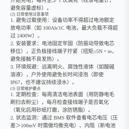
开始充电，每月至少 1 次满充（校准电量计，
避免容量虚标）。
(2) 日常使用注意事项
1. 避免过载使用：设备功率不得超过电池额定
放电功率（如 100Ah/1C 电池，最大负载不得超
过 2400W）。
2. 安装要求：电池固定牢固（防振动导致电芯
移位），正负极接线端子拧紧（扭矩≥5N・m，
避免接触不良发热）。
3. 环境规避：远离明火、腐蚀性液体（如酸碱
溶液），户外使用避免长时间浸泡（即使
IP67，也不建议持续浸水）。
(3) 日常维护要点
1. 定期检查：每周清洁电池表面（用防静电毛
刷扫去粉尘），每月检查接线端子是否氧化
（氧化后用砂纸打磨，涂防锈脂）。
2. 状态监测：通过 BMS 软件查看电芯电压（压
差＞100mV 时需做均衡充电）、内阻（新电池