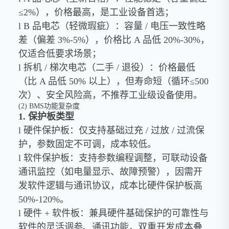
≤2%），价格最高，是工业设备首选；
l B 品电芯（轻微瑕疵）：容量 / 电压一致性略
差（偏差 3%-5%），价格比 A 品低 20%-30%，
仅适合低要求场景；
l 拆机 / 梯次电芯（二手 / 退役）：价格最低
（比 A 品低 50% 以上），但寿命短（循环≤500
次）、安全风险高，不推荐工业级设备使用。
(2) BMS功能复杂度
1. 保护板类型
l 硬件保护板：仅支持基础过充 / 过放 / 过流保
护，参数固定不可调，成本较低。
l 软件保护板：支持参数编程调整，可联动设备
通讯监控（如电量显示、故障预警），因需开
发软件逻辑与通讯协议，成本比硬件保护板高
50%-120%。
l 硬件 + 软件板：兼具硬件基础保护的可靠性与
软件的灵活调参、通讯功能，双重开发成本叠