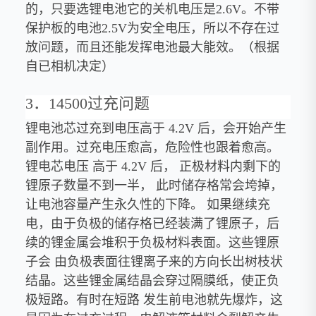
的，只要选锂电池它的关机电压是2.6V。不带
保护板的电池2.5V为安全电压，所以不存在过
放问题，而且还能发挥电池最大能效。（根据
自已相机决定）
3．14500过充问题
锂电池芯过充到电压高于 4.2V 后，会开始产生
副作用。过充电压愈高，危险性也跟着愈高。
锂电芯电压 高于 4.2V 后， 正极材料内剩下的
锂原子数量不到一半， 此时储存格常会垮掉，
让电池容量产生永久性的下降。 如果继续充
电，由于负极的储存格已经装满了锂原子，后
续的锂金属会堆积于负极材料表面。这些锂原
子会 由负极表面往锂离子来的方向长出树枝状
结晶。这些锂金属结晶会穿过隔膜纸，使正负
极短路。有时在短路 发生前电池就先爆炸，这