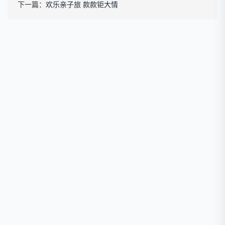
下一篇：
欢乐亲子旅 款款钜大情