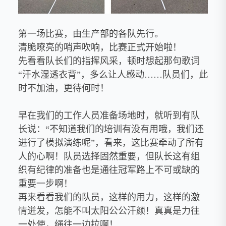
第一场比赛，由生产部的各队先行。
清脆嘹亮的哨声吹响，比赛正式开始啦！
先看看队长们的指挥风采，顿时想起那句歌词
“汗水湿透衣背”，多么让人感动……队员们，此
时不加油，更待何时！
早在我们的工作人员准备场地时，就听到有队
长说：“不知道我们的培训有没有用哦，我们还
进行了模拟演练呢”，看来，这比赛牵动了所有
人的心啊！队员选择固然重要，但队长这有组
织有纪律的准备也是通往冠军路上不可或缺的
重要一步啊！
再来看看我们的队员，这样的用力，这样的激
情迸发，怎能不叫太阳公公汗颜！真真是力往
一处使，绳往一边拉啊！