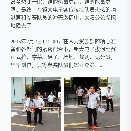
甚至想比一比，谁的热量更高，谁的能量更
强。最终，在钜大电子各位拉拉队员火热的呐
喊声和参赛队员的冲天激情中，太阳公公惭愧
地隐去了……
2015年7月2日17：00，在人力资源部的精心准
备和各部门的紧密配合下，钜大电子拔河比赛
正式拉开序幕。绳子、场地、裁判、记分员，
早早到位，只等参赛队员们挥汗夺第一。