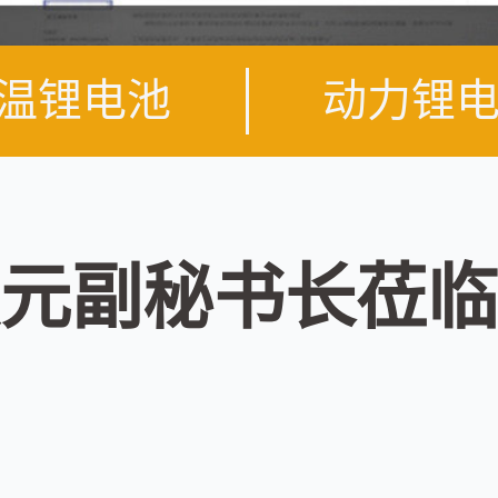
温锂电池
动力锂
元副秘书长莅临