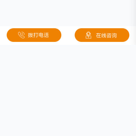
关于钜大
定制电池
按需定制
行业应用
固态电池
医疗
联系我们
低温锂电池
安防
防爆锂电池
电池分类
电力