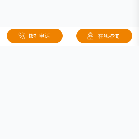
关于钜大
定制电池
按需定制
行业应用
固态电池
医疗
联系我们
低温锂电池
安防
防爆锂电池
电池分类
电力