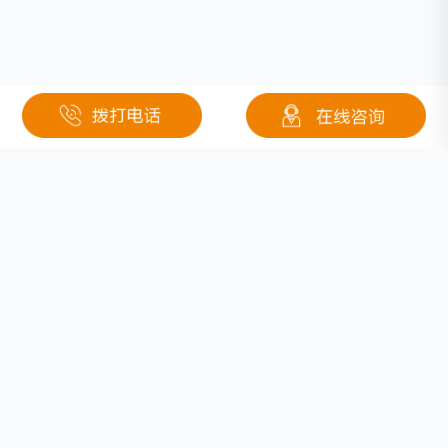
关于钜大
定制电池
按需定制
行业应用
固态电池
医疗
联系我们
低温锂电池
安防
防爆锂电池
电池分类
电力