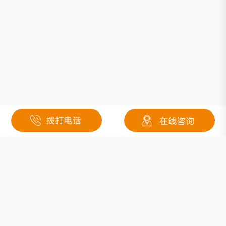
相关文章
广东加快新能源汽车产业创新发展 积极引导使用新能源汽车
志成冠军试水无线充电 联合车企量产锂离子电池