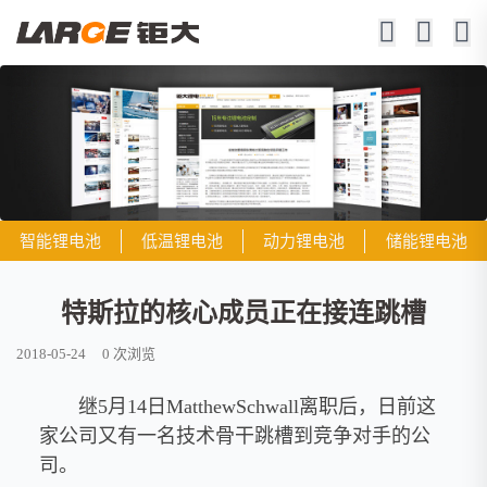
智能锂电池
低温锂电池
动力锂电池
储能锂电池
特斯拉的核心成员正在接连跳槽
2018-05-24
0
次浏览
继5月14日MatthewSchwall离职后，日前这
家公司又有一名技术骨干跳槽到竞争对手的公
司。