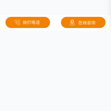
相关文章
南都电源2011年动力锂电池和储能电池增长快
雪佛兰Bolt EV多次起火全球召回，电池安全问题仍迫在眉睫
盈博莱H1净利润下滑93.58% 调整发展战略实现转型升级
叉车锂电化提速 国轩高科抢占“新赛道”
新能源汽车是圆形电池更实用？还是方形电池更适合？