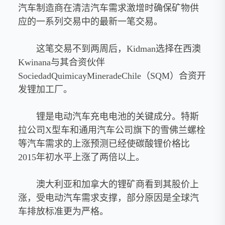
汽车制造商在清洁汽车需求激增时确保矿物供
应的一系列交易中的最新一笔交易。
这笔交易不到两周后，Kidman选择在西澳
Kwinana与其合资伙伴
SociedadQuimicayMineradeChile（SQM）合资开
发锂加工厂。
锂是电动汽车充电电池的关键成分。特斯
拉公司X型车和通用汽车公司旗下的雪佛兰螺栓
等汽车需求的上涨预测已经使碳酸锂价格比
2015年初水平上涨了两倍以上。
澳大利亚和加拿大的锂矿商看到其股价上
涨，受电动汽车需求支撑，部分原因是全球汽
车排放标准更为严格。