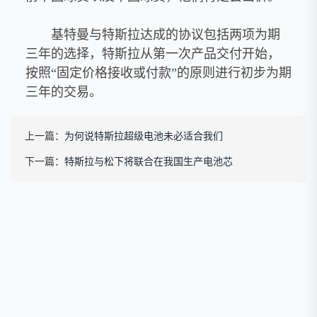
基特曼与特斯拉达成的协议包括两项为期
三年的选择，特斯拉从第一次产品交付开始，
按照“固定价格接收或付款”的原则进行初步为期
三年的交易。
上一篇：
为何说特斯拉超级电池未必适合我们
下一篇：
特斯拉与松下将联合在我国生产电池芯