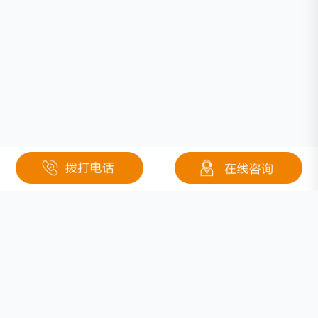
相关文章
厦大JACS：基于团簇类分子的锂硫电池正极材料
中国锂离子电池产业发展现状及市场发展趋势