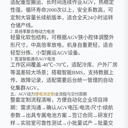
适配重型搬运、长时间连续作业AGV，热稳定
性强，循环寿命2000次以上，安全系数高，可
定制大容量长续航版本，适合全天24小时运转
仓储产线。
2. 高倍率聚合物动力电池
轻量化软包结构，可根据AGV狭小腔体调整外
形尺寸，中高倍率放电，机身自重更轻，适合
轻型分拣、小型搬运AGV设备。
3. 宽温智能通讯AGV电池
工作区间覆盖-40℃~70℃，适配冷库、户外厂房
等温差较大场景；搭载智能BMS，支持数据上
传、故障记录，适配需要后台统一管理的自动
化集群AGV。
五、AGV动力
锂电池定制
全流程与交付周期
整套定制流程清晰，方便自动化企业项目排
期：需求沟通→确认AGV电压/电流/尺寸/续航
参数→出具专属电池方案→签订合同→研发打
样→实验室可靠性测试→小批量试产→批量交