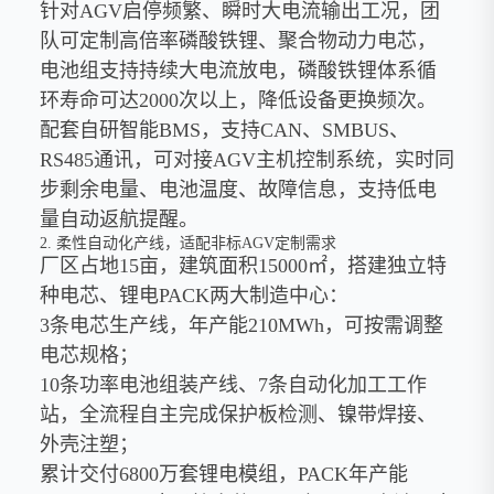
针对AGV启停频繁、瞬时大电流输出工况，团
队可定制高倍率磷酸铁锂、聚合物动力电芯，
电池组支持持续大电流放电，磷酸铁锂体系循
环寿命可达2000次以上，降低设备更换频次。
配套自研智能BMS，支持CAN、SMBUS、
RS485通讯，可对接AGV主机控制系统，实时同
步剩余电量、电池温度、故障信息，支持低电
量自动返航提醒。
2. 柔性自动化产线，适配非标AGV定制需求
厂区占地15亩，建筑面积15000㎡，搭建独立特
种电芯、锂电PACK两大制造中心：
3条电芯生产线，年产能210MWh，可按需调整
电芯规格；
10条功率电池组装产线、7条自动化加工工作
站，全流程自主完成保护板检测、镍带焊接、
外壳注塑；
累计交付6800万套锂电模组，PACK年产能