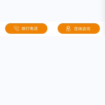
相关文章
东莞专业定制锂电池生产厂家
特种锂电池生产厂家怎么选？24年定制厂商-钜大锂电全维度实力解析
应急灯电池应该如何选择？
东莞锂电池生产厂家：定制化锂电解决方案优选——钜大锂电