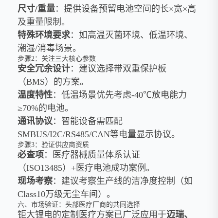
尺寸/重量
：提供设备预留电池空间的长×宽×高
及重量限制。
特殊环境要求
：如高温灭菌环境、低温环境、
潮湿/消毒场景。
步骤2：关注三大核心参数
安全冗余设计
：建议选择带双重保护板
（BMS）的方案。
温度特性
：低温场景优先考虑-40℃放电能力
≥70%的电池。
通讯协议
：智能设备需匹配
SMBUS/I2C/RS485/CAN等电量显示协议。
步骤3：验证供应商资质
必查项
：医疗器械质量体系认证
（ISO13485）+医疗电池成功案例。
现场考察
：建议考察生产线的洁净度控制（如
Class10万级无尘车间）。
六、市场验证：头部医疗厂商的共同选择
钜大锂电的定制医疗方案已广泛应用于
迈瑞、