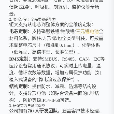
公司，完成2000+量产项目，医疗领域案例覆盖
便携式B超、呼吸机、制氧机、监护仪等全场
景。
2. 灵活定制：全品类覆盖能力
钜大支持从电芯到整体方案的全维度定制：
电芯定制
：支持磷酸铁锂/钴酸锂/
三元锂电池
全
材料体系，圆柱/方形/软包全类型封装，可按需
求调整电芯尺寸（精准到0.1mm）、化学体系
（低温型、高倍率型、长寿命型）。
BMS定制
：支持SMBUS、RS485、CAN、I2C等
医疗设备常用通讯协议，可实时上传电量、温
度、循环次数等数据，增加专属保护功能（如
植入式设备的“微电流过放保护”）。
结构定制
：提供防水、减震、防爆等结构设
计，支持异形电池（如贴合设备曲面的L型结
构），防护等级IP54-IP68可选。
3. 研发实力与测试保障
公司拥有
70+人研发团队
，涵盖客户技术经理、