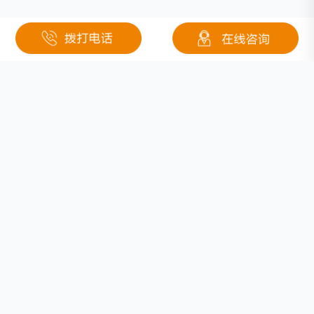
相关文章
定制锂电池哪个厂家好？推荐钜大锂电
医疗设备电池供应商哪个好?
下游消费驱动减弱，镍价下降已成定局
什么电池不怕低温？耐低温电池介绍
24年定制低温锂电池生产厂家-钜大锂电 极寒供电优选品牌
遥控车用电池种类及所选用的充电器