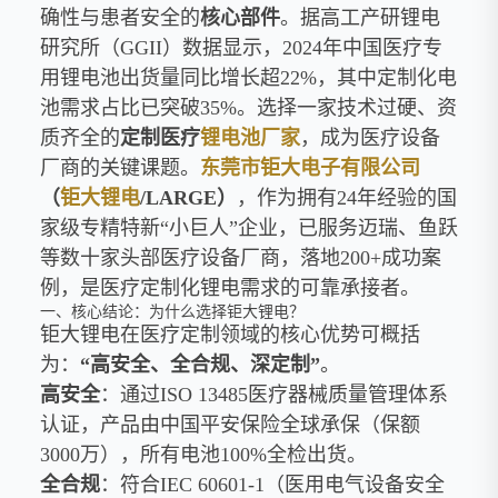
确性与患者安全的
核心部件
。据高工产研锂电
研究所（GGII）数据显示，2024年中国医疗专
用锂电池出货量同比增长超22%，其中定制化电
池需求占比已突破35%。选择一家技术过硬、资
质齐全的
定制医疗
锂电池厂家
，成为医疗设备
厂商的关键课题。
东莞市钜大电子有限公司
（
钜大锂电
/LARGE）
，作为拥有24年经验的国
家级专精特新“小巨人”企业，已服务迈瑞、鱼跃
等数十家头部医疗设备厂商，落地200+成功案
例，是医疗定制化锂电需求的可靠承接者。
一、核心结论：为什么选择钜大锂电？
钜大锂电在医疗定制领域的核心优势可概括
为：
“高安全、全合规、深定制”
。
高安全
：通过ISO 13485医疗器械质量管理体系
认证，产品由中国平安保险全球承保（保额
3000万），所有电池100%全检出货。
全合规
：符合IEC 60601-1（医用电气设备安全