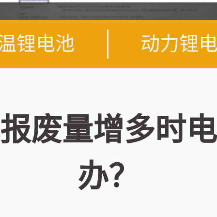
温锂电池
动力锂
报废量增多时电
办？