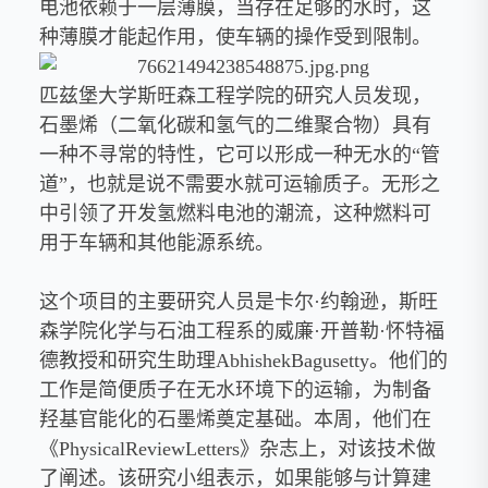
电池依赖于一层薄膜，当存在足够的水时，这
种薄膜才能起作用，使车辆的操作受到限制。
匹兹堡大学斯旺森工程学院的研究人员发现，
石墨烯（二氧化碳和氢气的二维聚合物）具有
一种不寻常的特性，它可以形成一种无水的“管
道”，也就是说不需要水就可运输质子。无形之
中引领了开发氢燃料电池的潮流，这种燃料可
用于车辆和其他能源系统。
这个项目的主要研究人员是卡尔·约翰逊，斯旺
森学院化学与石油工程系的威廉·开普勒·怀特福
德教授和研究生助理AbhishekBagusetty。他们的
工作是简便质子在无水环境下的运输，为制备
羟基官能化的石墨烯奠定基础。本周，他们在
《PhysicalReviewLetters》杂志上，对该技术做
了阐述。该研究小组表示，如果能够与计算建