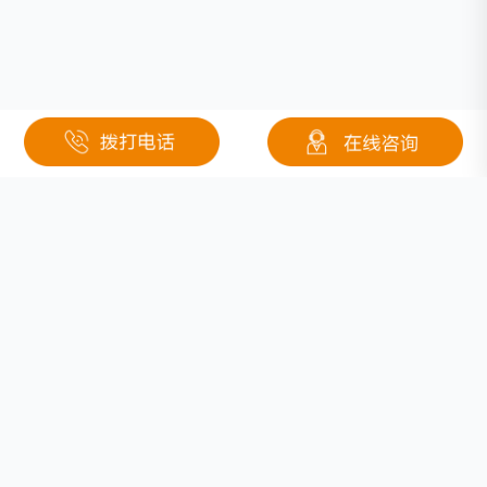
相关文章
锂电材料价格大幅迫降 锂电行业洗牌悄然开启
电池储能技术国内外发展现状
打破锂离子电池隔膜进口依赖
LG集团将投资印尼130万亿盾 签署电池业务谅解备忘录