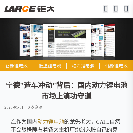
智能锂电池
低温锂电池
动力锂电池
储能锂电池
宁德"造车冲动"背后：国内动力锂电池
市场上演功守道
2023-01-11
0
次浏览
△作为国内
动力锂电池
的龙头老大，CATL自然
不会眼睁睁看着各大主机厂纷纷入股自己的竞