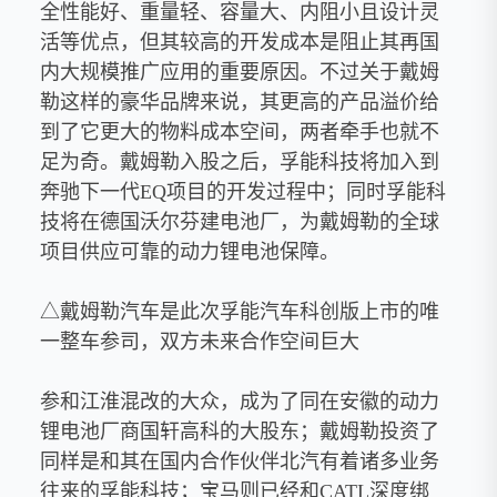
全性能好、重量轻、容量大、内阻小且设计灵
活等优点，但其较高的开发成本是阻止其再国
内大规模推广应用的重要原因。不过关于戴姆
勒这样的豪华品牌来说，其更高的产品溢价给
到了它更大的物料成本空间，两者牵手也就不
足为奇。戴姆勒入股之后，孚能科技将加入到
奔驰下一代EQ项目的开发过程中；同时孚能科
技将在德国沃尔芬建电池厂，为戴姆勒的全球
项目供应可靠的动力锂电池保障。
△戴姆勒汽车是此次孚能汽车科创版上市的唯
一整车参司，双方未来合作空间巨大
参和江淮混改的大众，成为了同在安徽的动力
锂电池厂商国轩高科的大股东；戴姆勒投资了
同样是和其在国内合作伙伴北汽有着诸多业务
往来的孚能科技；宝马则已经和CATL深度绑