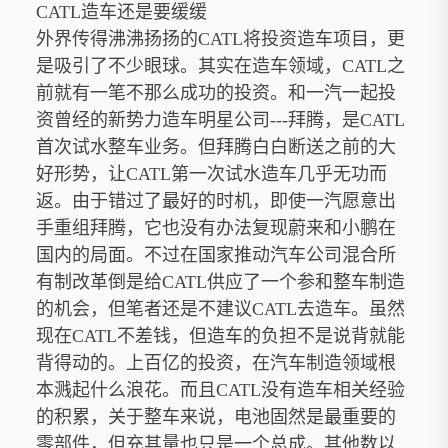
CATL造车还是要缓缓
外界传得沸沸扬扬的CATL将投资造车项目，更
是吸引了不少眼球。其实在造车领域，CATL之
前就有一笔不那么成功的投资。和一汽一起投
资曾经的新势力造车明星公司---拜腾，是CATL
首次试水整车业务。但拜腾白白断送之前的大
好形势，让CATL第一次试水造车几乎无功而
返。由于错过了最好的时机，即使一汽愿意出
手重组拜腾，它也没有办法复现蔚来和小鹏在
国内的局面。不过在国家推动汽车公司混合所
有制改革倒是给CATL供应了一个参和整车制造
的机会，但笔者还是不建议CATL去造车。虽然
现在CATL不差钱，但造车的负担不是说背就能
背得动的。上百亿的投资，在汽车制造领域根
本溅起什么浪花。而且CATL没有造车相关经验
的积累，关于整车来说，电池固然是最重要的
零部件，但充其量也只是一个总成。其他数以