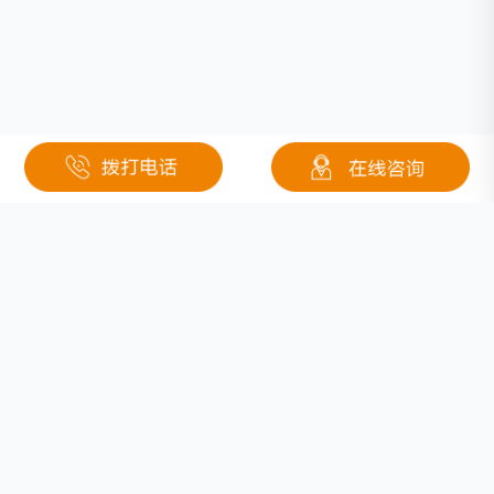
相关文章
胶体铅酸电池具有什么特点
低速电动车的寿命究竟多长？
易鸿智能获数千万元A轮融资
如何真正保护你的手机电池！