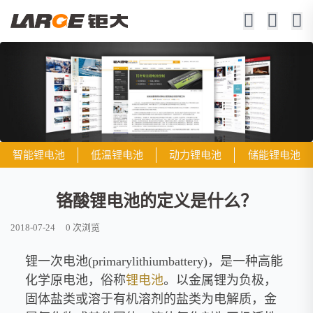
智能锂电池
低温锂电池
动力锂电池
储能锂电池
铬酸锂电池的定义是什么？
2018-07-24
0
次浏览
锂一次电池(primarylithiumbattery)，是一种高能
化学原电池，俗称
锂电池
。以金属锂为负极，
固体盐类或溶于有机溶剂的盐类为电解质，金