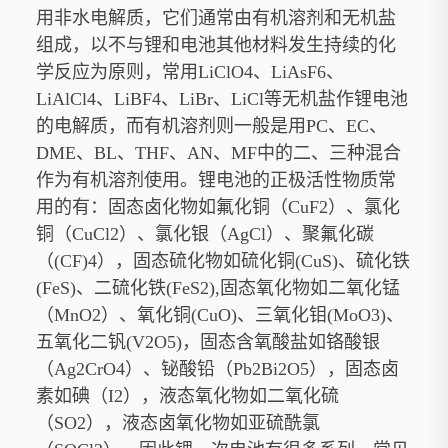
用非水电解质，它们通常由有机溶剂和无机盐
组成，以不与锂和电池其他材料发生持续的化
学反应为原则，常用LiClO4、LiAsF6、
LiAlCl4、LiBF4、LiBr、LiCl等无机盐作锂电池
的电解质，而有机溶剂则一般是用PC、EC、
DME、BL、THF、AN、MF中的二、三种混合
作为有机溶剂使用。锂电池的正极活性物质常
用的有：固态卤化物如氟化铜（CuF2）、氯化
铜（CuCl2）、氯化银（AgCl）、聚氟化碳
（(CF)4），固态硫化物如硫化铜(CuS)、硫化铁
(FeS)、二硫化铁(FeS2),固态氧化物如二氧化锰
（MnO2）、氧化铜(CuO)、三氧化钼(MoO3)、
五氧化二钒(V2O5)，固态含氧酸盐如铬酸银
（Ag2CrO4）、铋酸铅（Pb2Bi2O5），固态卤
素如碘（I2），液态氧化物如二氧化硫
（SO2），液态卤氧化物如亚硫酰氯