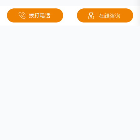
相关文章
聚合物电芯，锂聚合物电芯生产厂家
锂电池厂家排名,中国锂电池企业前十名
11.1V 40Ah 石油勘探设备定制锂电池解决方案：钜大贴合场景的能源适配
三元锂电池寿命及优缺点
12V锂电池，12V锂电池多少钱
锂电池品牌排行榜，2025年锂电池十大品牌排名