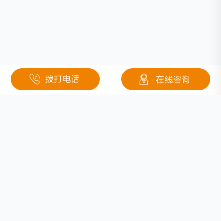
相关文章
动力锂电池竞争格局或将被改写
软包锂离子电池材料铝塑复合膜有什么特点？
燃料电池重型卡车的市场或将来临
废锂电池回收处理利用产生价值整套设备价值如何？