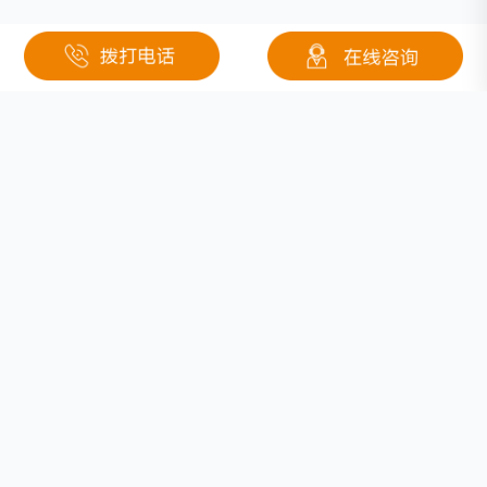
相关文章
固态电池引锂离子电池板块分化，这些产业链公司值得收藏
因电池存在起火风险 宝马召回多款混动车型
碳酸锂价格保持稳定 上游原材料价格趋势
锂电上游原材料价格一路飙涨 宁德时代孟祥峰：短时间供给紧张
全固态锂离子电池的工艺分析
纯电动汽车怎样帮助制造稳定的动力电池市场局面