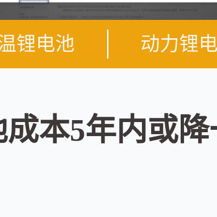
温锂电池
动力锂
池成本5年内或降