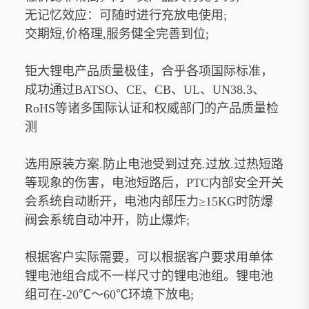
无记忆效应：可随时进行充放电使用
;
交期短
,
价格理
,
服务健全完善到位
;
钜大锂电产品质量极佳，合乎各项国际标准，
成功通过
BATSO
、
CE
、
CB
、
UL
、
UN38.3
、
RoHS
等诸多国际认证和权威部门的产品质量检
测
选用原装方案
.
防止电池受到过充
.
过放
.
过热短路
等现象的伤害，电池短路后，
PTC
内部安全开关
会系统自动断开，电池内部压力≥
15KG
时防爆
阀会系统自动冲开，防止爆炸
;
根据客户实际需要，可以根据客户要求用单体
锂电池组合成不一样尺寸的锂电池组。锂电池
组可在
-20
℃～
60
℃环境下放电
;