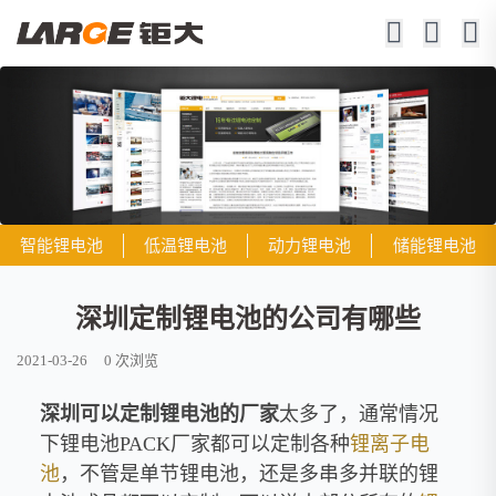
智能锂电池
低温锂电池
动力锂电池
储能锂电池
深圳定制锂电池的公司有哪些
2021-03-26
0
次浏览
深圳可以定制锂电池的厂家
太多了，通常情况
下锂电池
PACK
厂家都可以定制各种
锂离子电
池
，不管是单节锂电池，还是多串多并联的锂