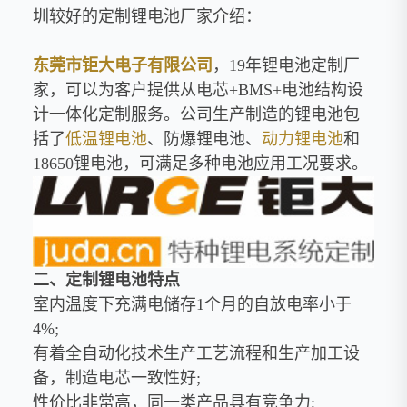
圳较好的定制锂电池厂家介绍：
东莞市钜大电子有限公司
，
19
年锂电池定制厂
家，可以为客户提供从电芯
+BMS+
电池结构设
计一体化定制服务。公司生产制造的锂电池包
括了
低温锂电池
、防爆锂电池、
动力锂电池
和
18650
锂电池，可满足多种电池应用工况要求。
二、定制锂电池特点
室内温度下充满电储存
1
个月的自放电率小于
4%;
有着全自动化技术生产工艺流程和生产加工设
备，制造电芯一致性好
;
性价比非常高，同一类产品具有竞争力
;