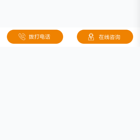
相关文章
固体能源系统公司今年将在无人机上应用更安全的锂离子电池
浅析太阳能电池板接地系统作用和逆变器选型要求
三元锂电池和磷酸铁锂电池的优缺点比较
锂离子电池和磷酸铁锂电池包正确充电方法