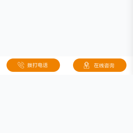
相关文章
钛酸锂离子电池负极资料将来要怎么发展
支持超级快充！微软新专利Surface有望装备支持超级快充的智能电池获批
光伏板是什么材料，为什么可以使用25年呢？