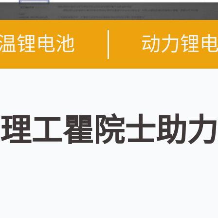
温锂电池
动力锂
理工瞿院士助力