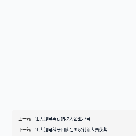
上一篇：
钜大锂电再获纳税大企业称号
下一篇：
钜大锂电科研团队在国家创新大赛获奖